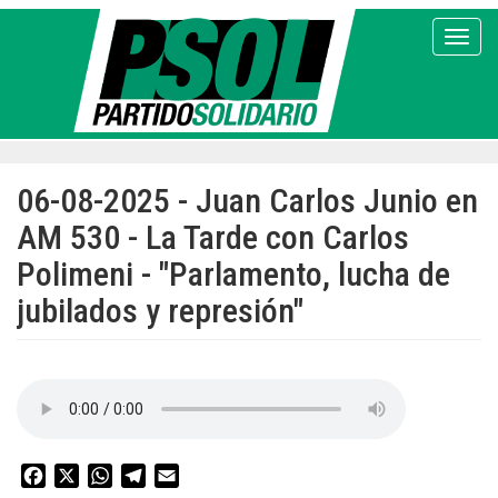
Pasar
al
Toggl
contenido
principal
06-08-2025 - Juan Carlos Junio en
AM 530 - La Tarde con Carlos
Polimeni - "Parlamento, lucha de
jubilados y represión"
Facebook
X
WhatsApp
Telegram
Email