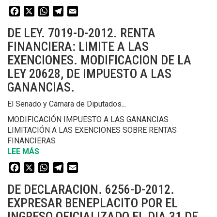
DE
Facebook
X
WhatsApp
Telegram
Email
DECLARACION.
7106-
DE LEY. 7019-D-2012. RENTA
D-
FINANCIERA: LIMITE A LAS
2012.
EXENCIONES. MODIFICACION DE LA
EXPRESAR
BENEPLACITO
LEY 20628, DE IMPUESTO A LAS
POR
GANANCIAS.
LA
REUNION
El Senado y Cámara de Diputados...
ENTRE
MODIFICACIÓN IMPUESTO A LAS GANANCIAS
LOS
LIMITACIÓN A LAS EXENCIONES SOBRE RENTAS
MINISTROS
FINANCIERAS
DE
LEE MÁS
SOBRE
RELACIONES
DE
EXTERIORES
Facebook
X
WhatsApp
Telegram
Email
LEY.
DE
7019-
LA
DE DECLARACION. 6256-D-2012.
D-
REPUBLICA
EXPRESAR BENEPLACITO POR EL
2012.
ARGENTINA
INGRESO OFICIALIZADO EL DIA 31 DE
RENTA