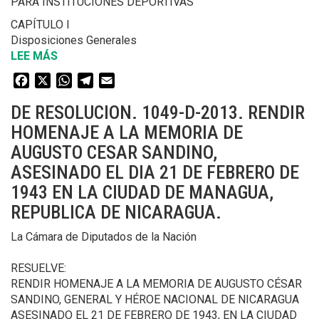
PARA INSTITUCIONES DEPORTIVAS
GANANCIAS
CAPÍTULO I
Disposiciones Generales
LEE MÁS
SOBRE
DE
Facebook
X
WhatsApp
Telegram
Email
LEY.
6771
DE RESOLUCION. 1049-D-2013. RENDIR
-
HOMENAJE A LA MEMORIA DE
D
AUGUSTO CESAR SANDINO,
-2013.
REGULARIZACION
ASESINADO EL DIA 21 DE FEBRERO DE
DOMINIAL
1943 EN LA CIUDAD DE MANAGUA,
DE
REPUBLICA DE NICARAGUA.
INMUEBLES
PARA
La Cámara de Diputados de la Nación
INSTITUCIONES
DEPORTIVAS
RESUELVE:
RENDIR HOMENAJE A LA MEMORIA DE AUGUSTO CÉSAR
SANDINO, GENERAL Y HÉROE NACIONAL DE NICARAGUA
ASESINADO EL 21 DE FEBRERO DE 1943, EN LA CIUDAD