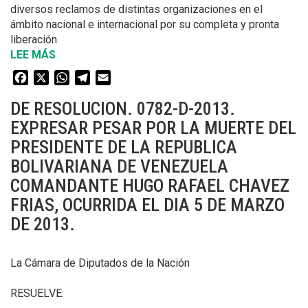
DE
diversos reclamos de distintas organizaciones en el
FEBRERO
ámbito nacional e internacional por su completa y pronta
DE
liberación
1943
LEE MÁS
SOBRE
EN
DE
Facebook
X
WhatsApp
Telegram
Email
LA
DECLARACION.
CIUDAD
1048-
DE RESOLUCION. 0782-D-2013.
DE
D-
EXPRESAR PESAR POR LA MUERTE DEL
MANAGUA,
2013.EXPRESAR
REPUBLICA
PRESIDENTE DE LA REPUBLICA
REPUDIO
DE
POR
BOLIVARIANA DE VENEZUELA
NICARAGUA.
LA
COMANDANTE HUGO RAFAEL CHAVEZ
PRIVACION
FRIAS, OCURRIDA EL DIA 5 DE MARZO
DE
DE 2013.
LA
LIBERTAD
DE
La Cámara de Diputados de la Nación
CIUDADANOS
CUBANOS
RESUELVE:
DETENIDOS