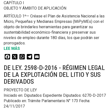
CAPÍTULO I
OBJETO Y ÁMBITO DE APLICACIÓN
ARTÍCULO 1º— Créase el Plan de Asistencia Nacional a las
Micro, Pequeñas y Medianas Empresas (MiPyMEs) con el
objeto de brindarles herramientas para garantizar su
sustentabilidad económico-financiera y preservar sus
niveles de empleo durante 180 días, los que podrán ser
prorrogados.
LEE MÁS
SOBRE
DE
Facebook
X
WhatsApp
Telegram
Email
LEY.
3844-
DE LEY. 2598-D-2016 - RÉGIMEN LEGAL
D-
DE LA EXPLOTACIÓN DEL LITIO Y SUS
2016
DERIVADOS
-
ASISTENCIA
PROYECTO DE LEY
NACIONAL
Iniciado en: Diputados Expediente Diputados: 6270-D-2017
A
Publicado en: Trámite Parlamentario N° 173 Fecha:
LAS
24/11/2017
MICRO,