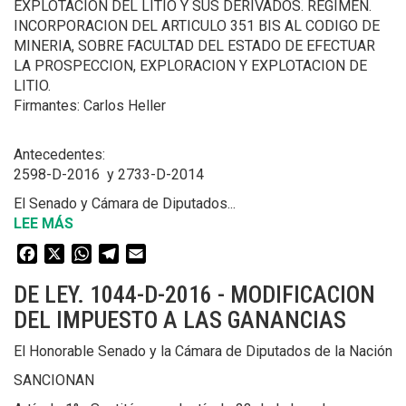
EXPLOTACION DEL LITIO Y SUS DERIVADOS. REGIMEN.
PEQUEÑAS
INCORPORACION DEL ARTICULO 351 BIS AL CODIGO DE
Y
MINERIA, SOBRE FACULTAD DEL ESTADO DE EFECTUAR
MEDIANAS
LA PROSPECCION, EXPLORACION Y EXPLOTACION DE
EMPRESAS
LITIO.
(MIPYMES)
Firmantes: Carlos Heller
Antecedentes:
2598-D-2016 y 2733-D-2014
El Senado y Cámara de Diputados...
LEE MÁS
SOBRE
DE
Facebook
X
WhatsApp
Telegram
Email
LEY.
2598-
DE LEY. 1044-D-2016 - MODIFICACION
D-
DEL IMPUESTO A LAS GANANCIAS
2016
-
El Honorable Senado y la Cámara de Diputados de la Nación
RÉGIMEN
SANCIONAN
LEGAL
DE