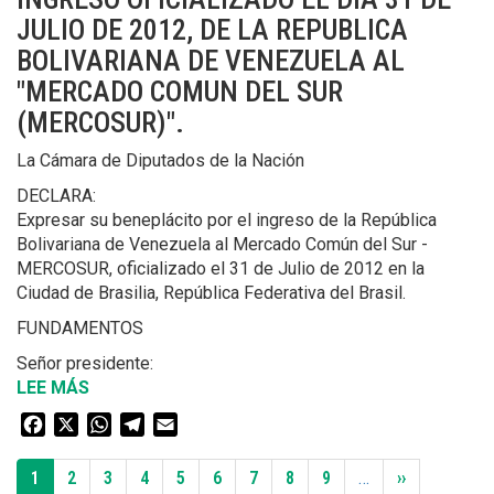
Y
FINANCIERA:
JULIO DE 2012, DE LA REPUBLICA
DE
LIMITE
LA
BOLIVARIANA DE VENEZUELA AL
A
REPUBLICA
"MERCADO COMUN DEL SUR
LAS
ISLAMICA
(MERCOSUR)".
EXENCIONES.
DE
MODIFICACION
IRAN,
La Cámara de Diputados de la Nación
DE
TENDIENTE
LA
DECLARA:
A
LEY
Expresar su beneplácito por el ingreso de la República
AVANZAR
20628,
Bolivariana de Venezuela al Mercado Común del Sur -
EN
DE
MERCOSUR, oficializado el 31 de Julio de 2012 en la
LA
IMPUESTO
Ciudad de Brasilia, República Federativa del Brasil.
INVESTIGACION
A
DE
FUNDAMENTOS
LAS
LOS
GANANCIAS.
Señor presidente:
ATENTADOS
LEE MÁS
SOBRE
A
DE
LA
Facebook
X
WhatsApp
Telegram
Email
DECLARACION.
EMBAJADA
Paginación
6256-
DE
Página
1
Page
2
Page
3
Page
4
Page
5
Page
6
Page
7
Page
8
Page
9
…
Siguiente
››
D-
ISRAEL