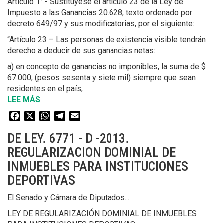
Artículo 1°.- Sustitúyese el artículo 23 de la Ley de
LA
Impuesto a las Ganancias 20.628, texto ordenado por
EXPLOTACIÓN
decreto 649/97 y sus modificatorias, por el siguiente:
DEL
“Artículo 23 – Las personas de existencia visible tendrán
LITIO
derecho a deducir de sus ganancias netas:
Y
SUS
a) en concepto de ganancias no imponibles, la suma de $
DERIVADOS
67.000, (pesos sesenta y siete mil) siempre que sean
residentes en el país;
LEE MÁS
SOBRE
DE
Facebook
X
WhatsApp
Telegram
Email
LEY.
1044-
DE LEY. 6771 - D -2013.
D-
REGULARIZACION DOMINIAL DE
2016
INMUEBLES PARA INSTITUCIONES
-
MODIFICACION
DEPORTIVAS
DEL
El Senado y Cámara de Diputados...
IMPUESTO
A
LEY DE REGULARIZACIÓN DOMINIAL DE INMUEBLES
LAS