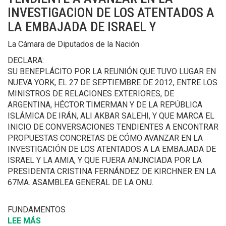
PRESIDENTE
INVESTIGACION DE LOS ATENTADOS A
DE
LA EMBAJADA DE ISRAEL Y
LA
REPUBLICA
La Cámara de Diputados de la Nación
BOLIVARIANA
DECLARA:
DE
SU BENEPLÁCITO POR LA REUNIÓN QUE TUVO LUGAR EN
VENEZUELA
NUEVA YORK, EL 27 DE SEPTIEMBRE DE 2012, ENTRE LOS
COMANDANTE
MINISTROS DE RELACIONES EXTERIORES, DE
HUGO
ARGENTINA, HÉCTOR TIMERMAN Y DE LA REPÚBLICA
RAFAEL
ISLÁMICA DE IRÁN, ALI AKBAR SALEHI, Y QUE MARCA EL
CHAVEZ
INICIO DE CONVERSACIONES TENDIENTES A ENCONTRAR
FRIAS,
PROPUESTAS CONCRETAS DE CÓMO AVANZAR EN LA
OCURRIDA
INVESTIGACIÓN DE LOS ATENTADOS A LA EMBAJADA DE
EL
ISRAEL Y LA AMIA, Y QUE FUERA ANUNCIADA POR LA
DIA
PRESIDENTA CRISTINA FERNÁNDEZ DE KIRCHNER EN LA
5
67MA. ASAMBLEA GENERAL DE LA ONU.
DE
MARZO
DE
FUNDAMENTOS
2013.
LEE MÁS
SOBRE