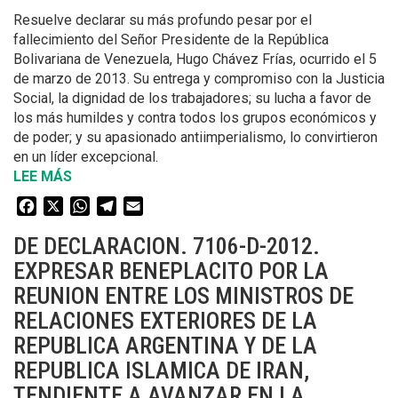
EN
Resuelve declarar su más profundo pesar por el
MIAMI,
fallecimiento del Señor Presidente de la República
ESTADOS
Bolivariana de Venezuela, Hugo Chávez Frías, ocurrido el 5
UNIDOS
de marzo de 2013. Su entrega y compromiso con la Justicia
DE
Social, la dignidad de los trabajadores; su lucha a favor de
AMERICA.
los más humildes y contra todos los grupos económicos y
de poder; y su apasionado antiimperialismo, lo convirtieron
en un líder excepcional.
LEE MÁS
SOBRE
DE
Facebook
X
WhatsApp
Telegram
Email
RESOLUCION.
0782-
DE DECLARACION. 7106-D-2012.
D-
EXPRESAR BENEPLACITO POR LA
2013.
REUNION ENTRE LOS MINISTROS DE
EXPRESAR
PESAR
RELACIONES EXTERIORES DE LA
POR
REPUBLICA ARGENTINA Y DE LA
LA
REPUBLICA ISLAMICA DE IRAN,
MUERTE
TENDIENTE A AVANZAR EN LA
DEL