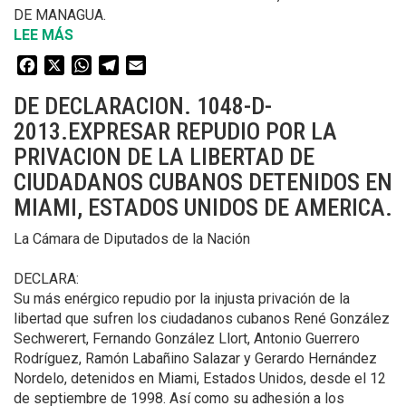
DE MANAGUA.
LEE MÁS
SOBRE
DE
Facebook
X
WhatsApp
Telegram
Email
RESOLUCION.
1049-
DE DECLARACION. 1048-D-
D-
2013.EXPRESAR REPUDIO POR LA
2013.
PRIVACION DE LA LIBERTAD DE
RENDIR
HOMENAJE
CIUDADANOS CUBANOS DETENIDOS EN
A
MIAMI, ESTADOS UNIDOS DE AMERICA.
LA
MEMORIA
La Cámara de Diputados de la Nación
DE
AUGUSTO
DECLARA:
CESAR
Su más enérgico repudio por la injusta privación de la
SANDINO,
libertad que sufren los ciudadanos cubanos René González
ASESINADO
Sechwerert, Fernando González Llort, Antonio Guerrero
EL
Rodríguez, Ramón Labañino Salazar y Gerardo Hernández
DIA
Nordelo, detenidos en Miami, Estados Unidos, desde el 12
21
de septiembre de 1998. Así como su adhesión a los