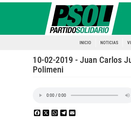
Pasar
al
contenido
principal
INICIO
NOTICIAS
V
Main
navigation
10-02-2019 - Juan Carlos Jun
Polimeni
Facebook
X
WhatsApp
Telegram
Email