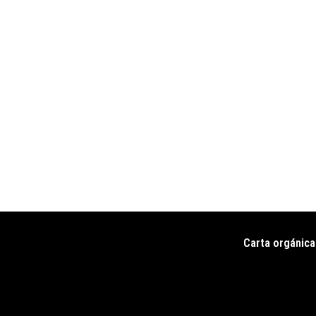
Carta orgánica
Pie
de
página