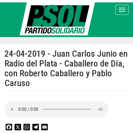
Pasar
al
Toggl
contenido
principal
24-04-2019 - Juan Carlos Junio en
Radio del Plata - Caballero de Día,
con Roberto Caballero y Pablo
Caruso
Facebook
X
WhatsApp
Telegram
Email