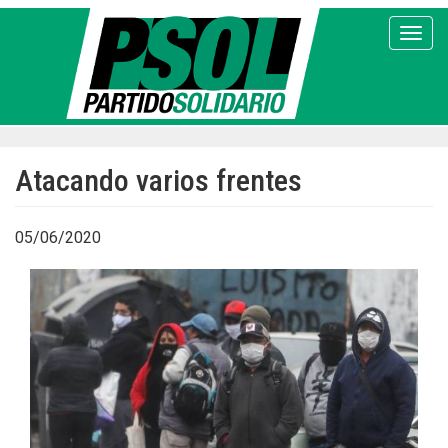
Pasar
al
Toggl
contenido
principal
Atacando varios frentes
05/06/2020