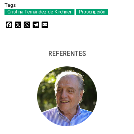
Tags
Cristina Fernández de Kirchner
Proscripción
Facebook
X
WhatsApp
Telegram
Email
REFERENTES