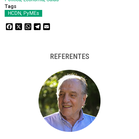
Tags
HCDN, PyMEs
Facebook
X
WhatsApp
Telegram
Email
REFERENTES