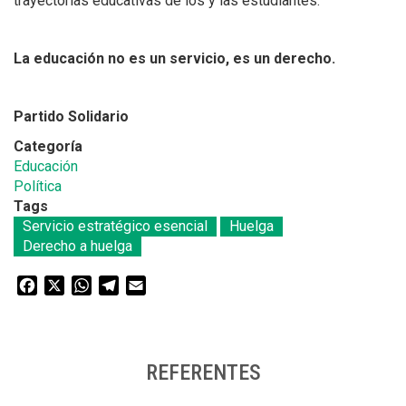
trayectorias educativas de los y las estudiantes.
La educación no es un servicio, es un derecho.
Partido Solidario
Categoría
Educación
Política
Tags
Servicio estratégico esencial
Huelga
Derecho a huelga
Facebook
X
WhatsApp
Telegram
Email
REFERENTES