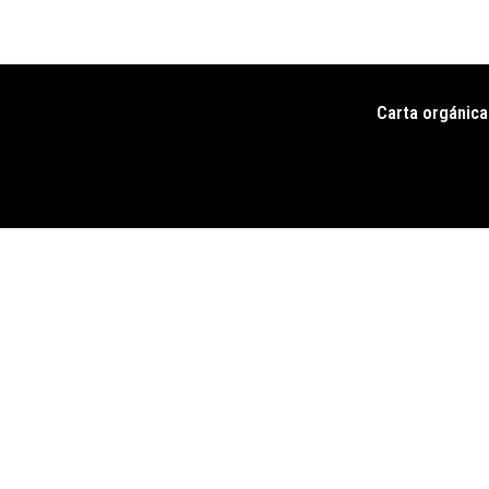
Carta orgánica
Pie
de
página