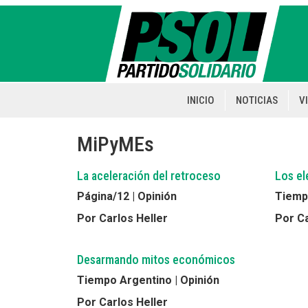
Pasar
al
contenido
principal
INICIO
NOTICIAS
V
Main
navigation
MiPyMEs
La aceleración del retroceso
Los el
Página/12 | Opinión
Tiempo
Por Carlos Heller
Por Ca
Desarmando mitos económicos
Tiempo Argentino | Opinión
Por Carlos Heller