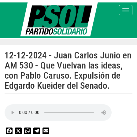
Pasar
al
Toggl
contenido
principal
12-12-2024 - Juan Carlos Junio en
AM 530 - Que Vuelvan las ideas,
con Pablo Caruso. Expulsión de
Edgardo Kueider del Senado.
Facebook
X
WhatsApp
Telegram
Email