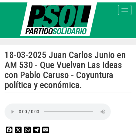
Pasar
al
Toggl
contenido
principal
18-03-2025 Juan Carlos Junio en
AM 530 - Que Vuelvan Las Ideas
con Pablo Caruso - Coyuntura
política y económica.
Facebook
X
WhatsApp
Telegram
Email