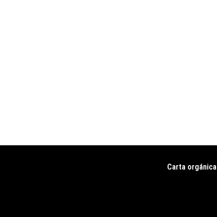
Carta orgánica
Pie
de
página