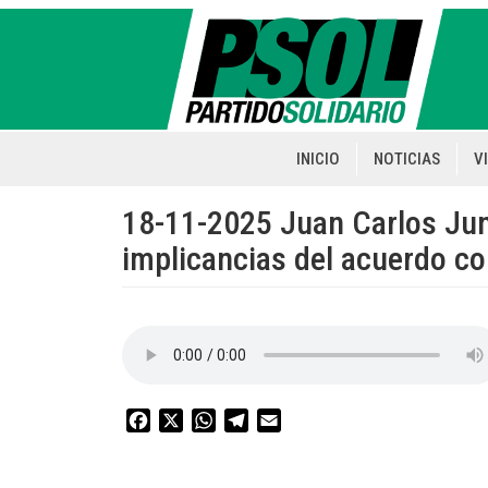
Pasar
al
contenido
principal
INICIO
NOTICIAS
V
Main
navigation
18-11-2025 Juan Carlos Jun
implicancias del acuerdo co
Facebook
X
WhatsApp
Telegram
Email