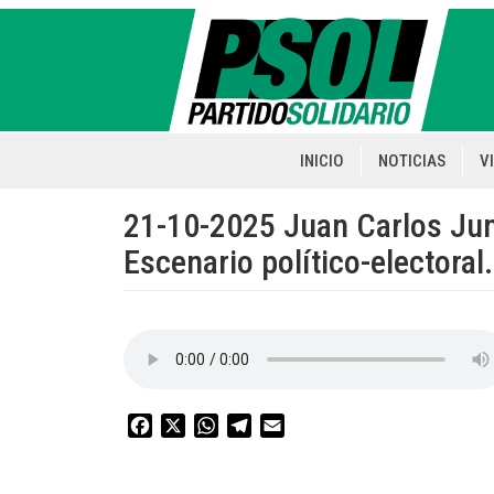
Pasar
al
contenido
principal
INICIO
NOTICIAS
V
Main
navigation
21-10-2025 Juan Carlos Jun
Escenario político-electoral.
Facebook
X
WhatsApp
Telegram
Email