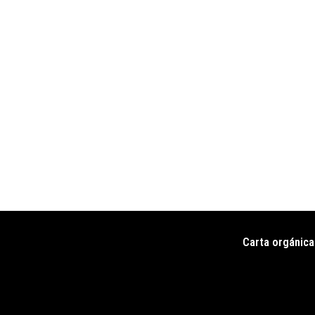
Carta orgánica
Pie
de
página