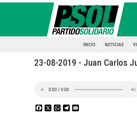
Pasar
al
contenido
principal
INICIO
NOTICIAS
V
Main
navigation
23-08-2019 - Juan Carlos Ju
Facebook
X
WhatsApp
Telegram
Email