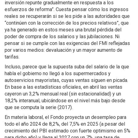
inversión repunte gradualmente en respuesta a los
esfuerzos de reforma”. Cuesta pensar cómo los ingresos
reales se recuperarán si se les pide a las autoridades que
“continúen con la corrección de los precios relativos”, que
ya ha generado en estos meses una brutal pérdida del
poder de compra de los salarios y las jubilaciones. Ni
pensar si se cumple con las exigencias del FMI reflejadas
por varios medios: devaluación y un mayor aumento de
tarifas.
Incluso, parece que la supuesta suba del salario de la que
habla el gobierno no llegó a los supermercados y
autoservicios mayoristas, cuyas ventas siguen en picada.
En base a las estadísticas oficiales, en abril las ventas
cayeron un 3,2% mensual real (sin estacionalidad) y un
18,2% interanual, ubicándose en el nivel más bajo desde
que se computa la serie (2017).
En materia laboral, el Fondo proyecta un desempleo para
todo el año 2024 de 8,2%, del 7,5% en 2025 (a pesar del
crecimiento del PBI estimado con fuerte optimismo en 5%
para dicho año) y llega al 2027 con un 7%, una tasa de