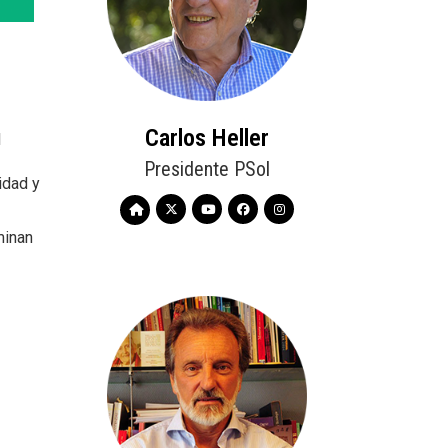
Carlos Heller
l
Presidente PSol
idad y
minan