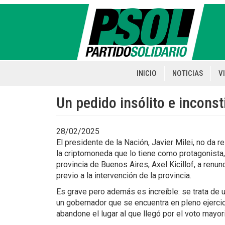
Pasar
al
contenido
principal
INICIO
NOTICIAS
V
Main
navigation
Un pedido insólito e inconst
28/02/2025
El presidente de la Nación, Javier Milei, no da r
la criptomoneda que lo tiene como protagonista,
provincia de Buenos Aires, Axel Kicillof, a renu
previo a la intervención de la provincia.
Es grave pero además es increíble: se trata de u
un gobernador que se encuentra en pleno ejerci
abandone el lugar al que llegó por el voto mayori