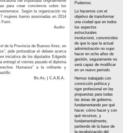
vocatoria fue impulsada originalmente
Podemos.
tas para crear conciencia sobre los
e estremece. Según la organización no
Lo hacemos con el
77 mujeres fueron asesinadas en 2014
objetivo de transformar
ó Form.
una ciudad que en todos
Audio
los aspectos
estructurales
involucionó, convencidos
de que lo que la actual
l de la Provincia de Buenos Aires, en
administración no supo
s”, pide profundizar el debate acerca
hacer en ocho años de
por iniciativa de los diputados Edgardo
gestión, seguramente no
ña entregó el viernes pasado el diploma
será capaz de modificar
erechos Humanos” a la militante y
en un nuevo período.
astillo.
Bs.As.
|
C.A.B.A.
Hemos trabajado con
convicción política y
rigor profesional en las
propuestas para todas
las áreas de gobierno,
fundamentando por qué
hacer, cómo hacer y con
qué recursos, y
fundamentalmente,
partiendo de la base de
la revalorización del