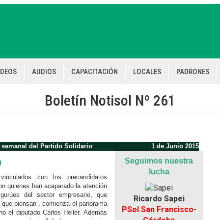
IDEOS
AUDIOS
CAPACITACIÓN
LOCALES
PADRONES
Boletín Notisol Nº 261
 semanal del Partido Solidario
1 de Junio 2015
o
Seguimos nuestra
lucha
vinculados con los precandidatos
son quienes han acaparado la atención
 gurúes del sector empresario, que
Ricardo Sapei
lo que piensan”, comienza el panorama
PSol San Francisco-
o el diputado Carlos Heller. Además