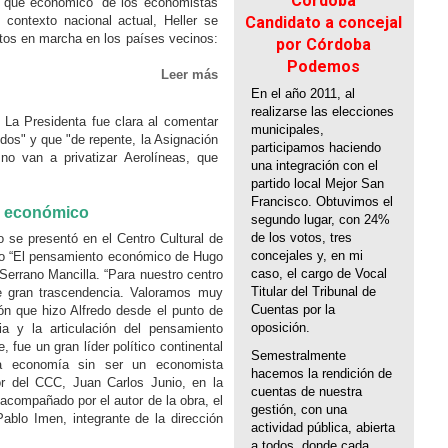
Córdoba
o que económico” de los economistas
 contexto nacional actual, Heller se
Candidato a concejal
estos en marcha en los países vecinos:
por Córdoba
Podemos
Leer más
En el año 2011, al
realizarse las elecciones
.
La Presidenta fue clara al comentar
municipales,
dos" y que "de repente, la Asignación
participamos haciendo
no van a privatizar Aerolíneas, que
una integración con el
partido local Mejor San
Francisco. Obtuvimos el
o económico
segundo lugar, con 24%
de los votos, tres
 se presentó en el Centro Cultural de
concejales y, en mi
ibro “El pensamiento económico de Hugo
caso, el cargo de Vocal
Serrano Mancilla. “Para nuestro centro
Titular del Tribunal de
de gran trascendencia. Valoramos muy
Cuentas por la
ión que hizo Alfredo desde el punto de
oposición.
ria y la articulación del pensamiento
fue un gran líder político continental
Semestralmente
la economía sin ser un economista
hacemos la rendición de
tor del CCC, Juan Carlos Junio, en la
cuentas de nuestra
 acompañado por el autor de la obra, el
gestión, con una
ablo Imen, integrante de la dirección
actividad pública, abierta
a todos, donde cada