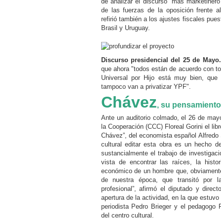
de analizar el discurso “más marketiner
de las fuerzas de la oposición frente al
refirió también a los ajustes fiscales pu
Brasil y Uruguay.
Discurso presidencial del 25 de Mayo
que ahora "todos están de acuerdo con to
Universal por Hijo está muy bien, que 
tampoco van a privatizar YPF".
Chávez
, su pensamient
Ante un auditorio colmado, el 26 de mayo
la Cooperación (CCC) Floreal Gorini el l
Chávez”, del economista español Alfredo 
cultural editar esta obra es un hecho 
sustancialmente el trabajo de investigac
vista de encontrar las raíces, la histo
económico de un hombre que, obviamente, 
de nuestra época, que transitó por 
profesional”, afirmó el diputado y direc
apertura de la actividad, en la que estuvo
periodista Pedro Brieger y el pedagogo P
del centro cultural.