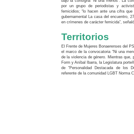
bajo la consigna “Ni una menos”. La con
por un grupo de periodistas y activis
femicidios; “lo hacen ante una cifra qu
gubernamental La casa del encuentro, 2
en crímenes de carácter femicida”, señal
Territorios
El Frente de Mujeres Bonaerenses del PSo
el marco de la convocatoria “Ni una meno
de la violencia de género. Mientras que, 
Form y Aníbal Ibarra, la Legislatura porte
de “Personalidad Destacada de los D
referente de la comunidad LGBT Norma C