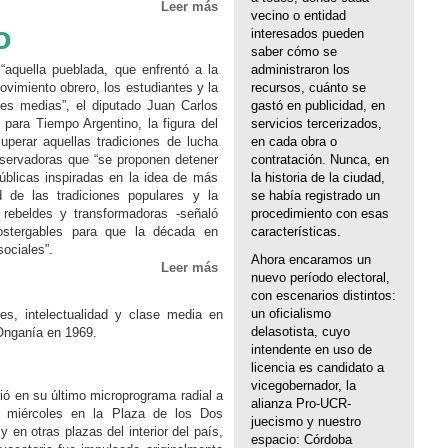
Leer más
vecino o entidad
o
interesados pueden
saber cómo se
aquella pueblada, que enfrentó a la
administraron los
vimiento obrero, los estudiantes y la
recursos, cuánto se
ses medias”, el diputado Juan Carlos
gastó en publicidad, en
para Tiempo Argentino, la figura del
servicios tercerizados,
uperar aquellas tradiciones de lucha
en cada obra o
nservadoras que “se proponen detener
contratación. Nunca, en
públicas inspiradas en la idea de más
la historia de la ciudad,
d de las tradiciones populares y la
se había registrado un
 rebeldes y transformadoras -señaló
procedimiento con esas
ostergables para que la década en
características.
sociales”.
Ahora encaramos un
Leer más
nuevo período electoral,
con escenarios distintos:
un oficialismo
es, intelectualidad y clase media en
delasotista, cuyo
 Onganía en 1969.
intendente en uso de
licencia es candidato a
vicegobernador, la
ió en su último microprograma radial a
alianza Pro-UCR-
 miércoles en la Plaza de los Dos
juecismo y nuestro
en otras plazas del interior del país,
espacio: Córdoba