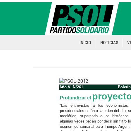
Pasar
al
contenido
principal
INICIO
NOTICIAS
V
Main
navigation
Año VI N°261
Boletín
proyect
Profundizar el
“Las entrevistas a los economistas 
presidenciales están a la orden del día, 
mediática, superando a los históricos
algunas veces pecan por decir sin filtro 
económico semanal para Tiempo Argentin