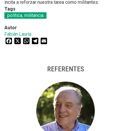
incita a reforzar nuestra tarea como militantes.
Tags
política, militancia
Autor
Fabián Lauría
Facebook
X
WhatsApp
Telegram
Email
REFERENTES