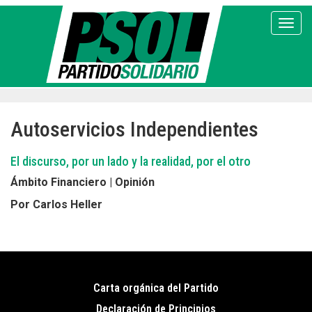
Pasar
al
Toggl
contenido
principal
Autoservicios Independientes
El discurso, por un lado y la realidad, por el otro
Ámbito Financiero | Opinión
Por Carlos Heller
Carta orgánica del Partido
Pie
Declaración de Principios