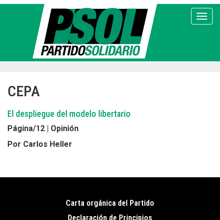
Pasar
al
Toggl
contenido
principal
CEPA
El despliegue del modelo libertario
Página/12 | Opinión
Por Carlos Heller
Carta orgánica del Partido
Pie
Declaración de Principios