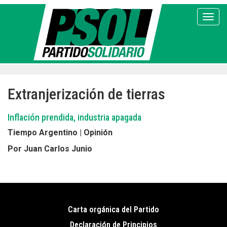
Pasar
al
Toggl
contenido
principal
Extranjerización de tierras
Inflación prendida, industria apagada
Tiempo Argentino | Opinión
Por Juan Carlos Junio
Carta orgánica del Partido
Pie
Declaración de Principios