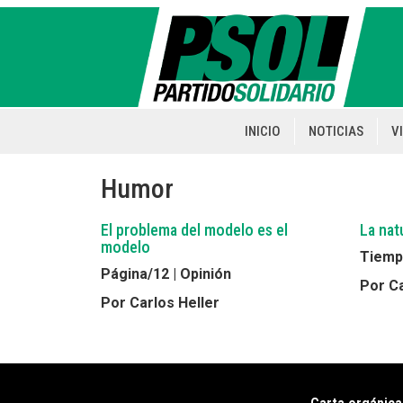
Pasar
al
contenido
principal
INICIO
NOTICIAS
V
Main
navigation
Humor
El problema del modelo es el
La nat
modelo
Tiempo
Página/12 | Opinión
Por Ca
Por Carlos Heller