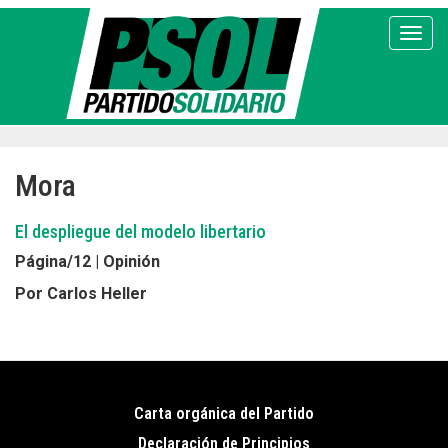
Pasar
al
Toggl
contenido
principal
Mora
El despliegue del modelo libertario
Página/12 | Opinión
Por Carlos Heller
Carta orgánica del Partido
Pie
Declaración de Principios