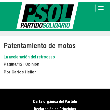
Pasar
al
Toggl
contenido
principal
Patentamiento de motos
La aceleración del retroceso
Página/12 | Opinión
Por Carlos Heller
Carta orgánica del Partido
Pie
Declaración de Principios