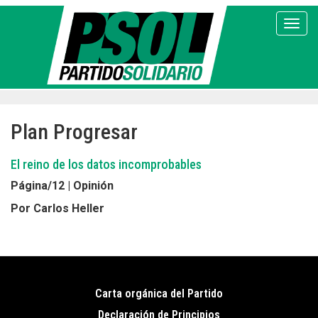
Pasar
al
Toggl
contenido
principal
Plan Progresar
El reino de los datos incomprobables
Página/12 | Opinión
Por Carlos Heller
Carta orgánica del Partido
Pie
Declaración de Principios