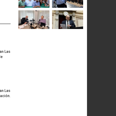
an Las
de
an Las
zación.