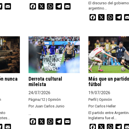
El discurso del gobierno
atsApp
Telegram
Email
Facebook
X
WhatsApp
Telegram
Email
argentino...
Facebook
X
WhatsA
Tel
ón nunca
Derrota cultural
Más que un partido
mileísta
fútbol
24/07/2026
19/07/2026
n
Página/12 | Opinión
Perfil | Opinión
Por Juan Carlos Junio
Por Carlos Heller
esto
...
El partido entre Argentin
tes...
Inglaterra fue el...
Facebook
X
WhatsApp
Telegram
Email
atsApp
Telegram
Email
Facebook
X
WhatsA
Tel