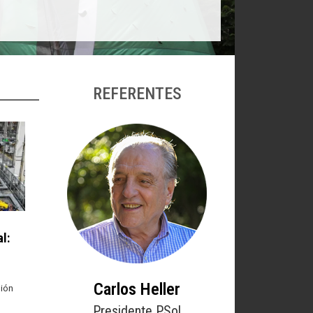
REFERENTES
l:
Carlos Heller
nión
Presidente PSol