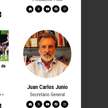
pp
egram
Email
 de
Juan Carlos Junio
Secretario General
a e
pp
egram
Email