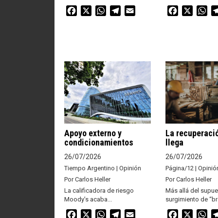
Facebook
X
WhatsApp
Telegram
Email
Facebook
X
Wh
Apoyo externo y
La recuperaci
condicionamientos
llega
26/07/2026
26/07/2026
Tiempo Argentino | Opinión
Página/12 | Opinió
Por Carlos Heller
Por Carlos Heller
La calificadora de riesgo
Más allá del supu
Moody’s acaba...
surgimiento de “bro
Facebook
X
WhatsApp
Telegram
Email
Facebook
X
Wh