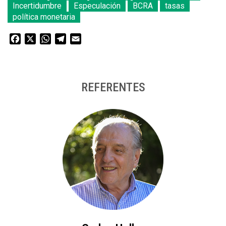
Incertidumbre
Especulación
BCRA
tasas
política monetaria
Facebook
X
WhatsApp
Telegram
Email
REFERENTES