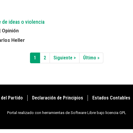
 de ideas o violencia
 | Opinión
rlos Heller
Página
1
Page
2
Siguiente
Siguiente >
Última
Último »
actual
página
página
 del Partido
Declaración de Principios
Estados Contables
Portal realizado con herramientas de Software Libre bajo licencia GPL