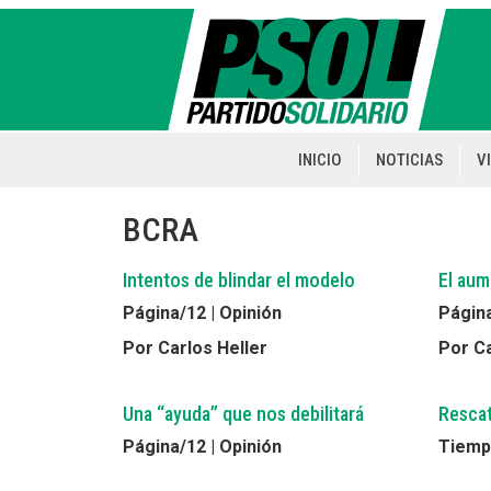
Pasar
al
contenido
principal
INICIO
NOTICIAS
V
Main
navigation
BCRA
Intentos de blindar el modelo
El aum
Página/12 | Opinión
Página
Por Carlos Heller
Por Ca
Una “ayuda” que nos debilitará
Rescat
Página/12 | Opinión
Tiempo