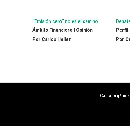
“Emisión cero” no es el camino
Debate
Ámbito Financiero | Opinión
Perfil
Por Carlos Heller
Por Ca
Paginación
Carta orgánica
Pie
de
página