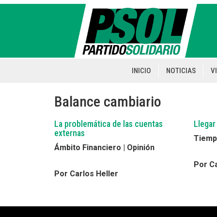
Pasar
al
contenido
principal
INICIO
NOTICIAS
V
Main
navigation
Balance cambiario
La problemática de las cuentas
Llegar
externas
Tiempo
Ámbito Financiero | Opinión
Por Ca
Por Carlos Heller