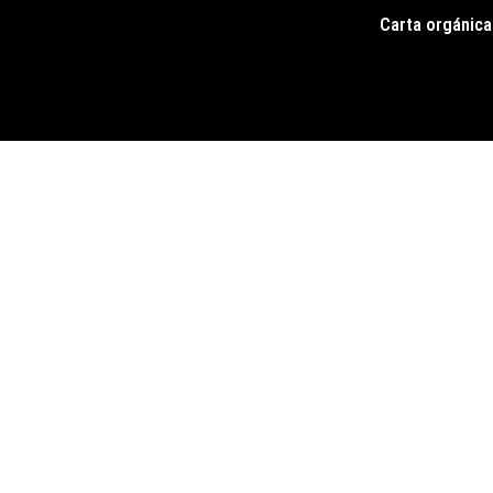
Carta orgánica
Pie
de
página