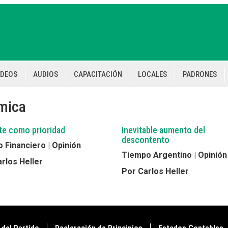
IDEOS
AUDIOS
CAPACITACIÓN
LOCALES
PADRONES
ómica
ste como prioridad
Inevitable aumento del
descontento
 Financiero | Opinión
Tiempo Argentino | Opinión
rlos Heller
Por Carlos Heller