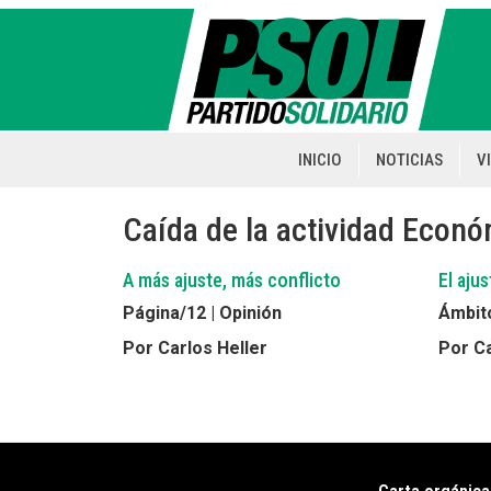
Pasar
al
contenido
principal
INICIO
NOTICIAS
V
Main
navigation
Caída de la actividad Econ
A más ajuste, más conflicto
El aju
Página/12 | Opinión
Ámbito
Por Carlos Heller
Por Ca