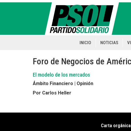
Pasar
al
contenido
principal
INICIO
NOTICIAS
V
Main
navigation
Foro de Negocios de Améri
El modelo de los mercados
Ámbito Financiero | Opinión
Por Carlos Heller
Carta orgánica