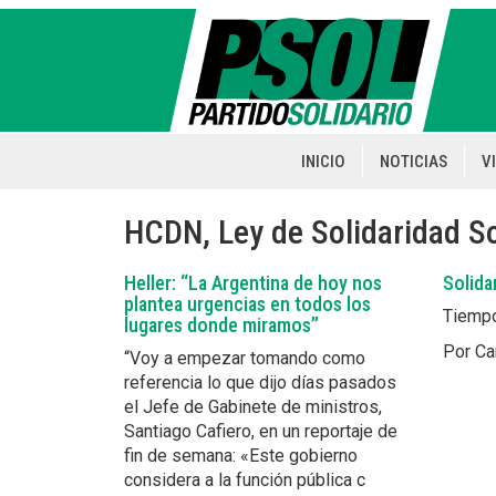
Pasar
al
contenido
principal
INICIO
NOTICIAS
V
Main
navigation
HCDN, Ley de Solidaridad So
Heller: “La Argentina de hoy nos
Solida
plantea urgencias en todos los
Tiempo
lugares donde miramos”
Por Ca
“Voy a empezar tomando como
referencia lo que dijo días pasados
el Jefe de Gabinete de ministros,
Santiago Cafiero, en un reportaje de
fin de semana: «Este gobierno
considera a la función pública c