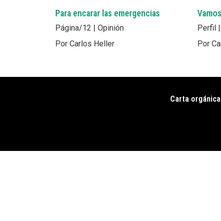
Para encarar las emergencias
Vamos 
Página/12 | Opinión
Perfil 
Por Carlos Heller
Por Ca
Carta orgánica
Pie
de
página