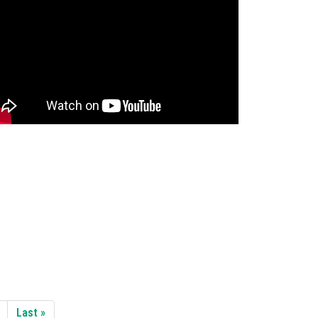
iguiente
Última
Last »