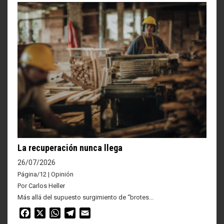
La recuperación nunca llega
26/07/2026
Página/12 | Opinión
Por Carlos Heller
Más allá del supuesto surgimiento de “brotes...
Facebook
X
WhatsApp
Telegram
Email