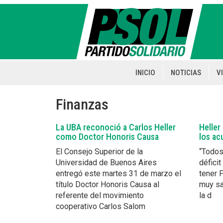
Pasar
al
contenido
principal
INICIO
NOTICIAS
V
Main
navigation
Finanzas
La UBA reconoció a Carlos Heller
Heller
como Doctor Honoris Causa
los ac
El Consejo Superior de la
“Todos
Universidad de Buenos Aires
déficit
entregó este martes 31 de marzo el
tener 
título Doctor Honoris Causa al
muy sa
referente del movimiento
la d
cooperativo Carlos Salom