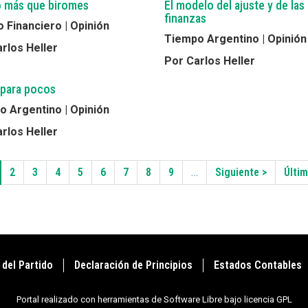
 más que biromes
El modelo del ajuste y de las
finanzas
 Financiero | Opinión
Tiempo Argentino | Opinión
rlos Heller
Por Carlos Heller
 para pocos
 Argentino | Opinión
rlos Heller
gina
Page
2
Page
3
Page
4
Page
5
Page
6
Page
7
Page
8
Page
9
…
Siguiente
Siguiente >
Últi
Últim
tual
página
pági
 del Partido
Declaración de Principios
Estados Contables
Portal realizado con herramientas de Software Libre bajo licencia GPL