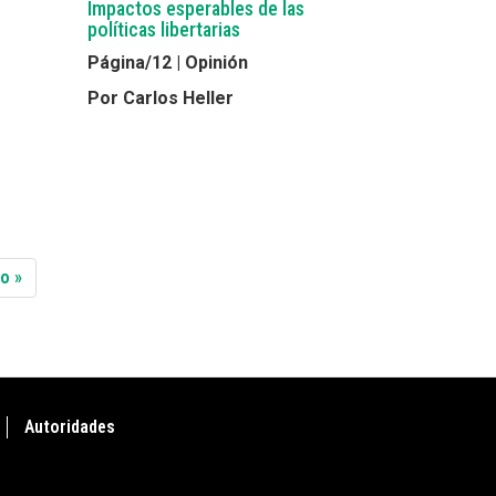
Impactos esperables de las
políticas libertarias
Página/12 | Opinión
Por Carlos Heller
ma
o »
na
Autoridades