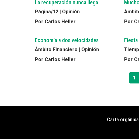
La recuperación nunca llega
Mucho
Página/12 | Opinión
Ámbito
Por Carlos Heller
Por Ca
Economía a dos velocidades
Fiesta
Ámbito Financiero | Opinión
Tiempo
Por Carlos Heller
Por Ca
Paginación
Pá
1
ac
Carta orgánica
Pie
de